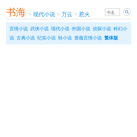
书海
>
现代小说
>
万云
>
惹火
言情小说
武侠小说
现代小说
外国小说
侦探小说
科幻小
说
古典小说
纪实小说
轻小说
蔷薇言情小说
繁体版