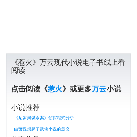
《惹火》万云现代小说电子书线上看
阅读
点击阅读《
惹火
》或更多
万云
小说
小说推荐
《尼罗河谋杀案》侦探程式分析
由萧逸想起了武侠小说的意义