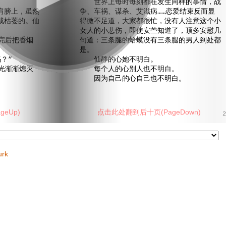
。
世界上每时每刻都在发生同样的事情，战
膀上，虽然
争、车祸、谋杀、艾滋病……恋爱结束反而显
成枯萎的。仙
得微不足道，大家都很忙，没有人注意这个小
女人的小悲伤，即使安苎知道了，顶多安慰几
完后把香烟
句道：三条腿的蛤蟆没有三条腿的男人到处都
是。
？”
仙静的心她不明白。
光渐渐熄灭
每个人的心别人也不明白。
因为自己的心自己也不明白。
eUp)
点击此处翻到后十页(PageDown)
2
urk