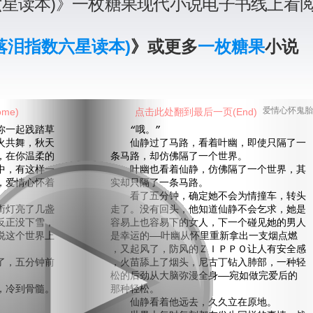
六星读本)》一枚糖果现代小说电子书线上看
落泪指数六星读本)
》或更多
一枚糖果
小说
me)
点击此处翻到最后一页(End)
爱情心怀鬼胎
一起践踏草
“哦。”
火共舞，秋天
仙静过了马路，看着叶幽，即使只隔了一
，在你温柔的
条马路，却仿佛隔了一个世界。
中，有这样一
叶幽也看着仙静，仿佛隔了一个世界，其
，爱情心怀着
实却只隔了一条马路。
看了五分钟，确定她不会为情撞车，转头
灯亮了几盏
走了。没有回头，他知道仙静不会乞求，她是
反正没下雪，
容易上也容易下的女人，下一个碰见她的男人
说这个世界上
是幸运的——叶幽从怀里重新拿出一支烟点燃
，又起风了，防风的ＺＩＰＰＯ让人有安全感
，五分钟前
，火苗舔上了烟头，尼古丁钻入肺部，一种轻
松的后劲从大脑弥漫全身——宛如做完爱后的
冷到骨髓。
那种轻松。
仙静看着他远去，久久立在原地。