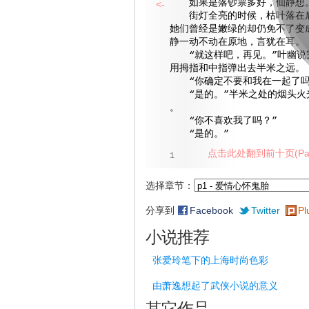
如果是落钞票多好，仙静想
<-
街灯全亮的时候，枯叶落在肩
她们曾经是嫩绿的却仍免不了变
静一动不动在原地，言犹在耳。
“就这样吧，再见。”叶幽说
用拇指和中指弹出去半米之远。
“你确定不要和我在一起了吗
“是的。”半米之处的烟头火
。
“你不喜欢我了吗？”
“是的。”
点击此处翻到前十页(Pag
1
选择章节：
分享到
Facebook
Twitter
Pl
小说推荐
张爱玲笔下的上海时尚色彩
由萧逸想起了武侠小说的意义
其它作品