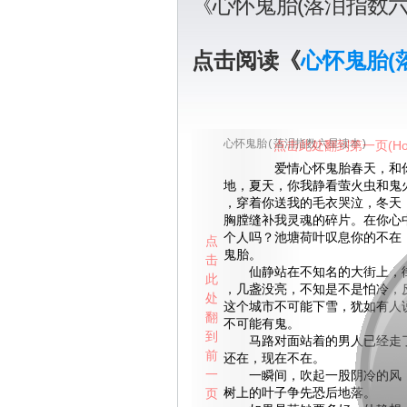
《心怀鬼胎(落泪指数
点击阅读《
心怀鬼胎(
心怀鬼胎(落泪指数六星读本)
点击此处翻到第一页(Ho
爱情心怀鬼胎春天，和你
地，夏天，你我静看萤火虫和鬼
，穿着你送我的毛衣哭泣，冬天
胸膛缝补我灵魂的碎片。在你心
个人吗？池塘荷叶叹息你的不在
点
鬼胎。
击
仙静站在不知名的大街上，街
此
，几盏没亮，不知是不是怕冷，
处
这个城市不可能下雪，犹如有人
翻
不可能有鬼。
到
马路对面站着的男人已经走了
前
还在，现在不在。
一
一瞬间，吹起一股阴冷的风，
页
树上的叶子争先恐后地落。