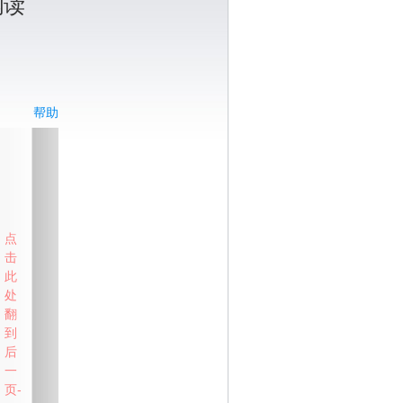
阅读
帮助
点
击
此
处
翻
到
后
一
页-