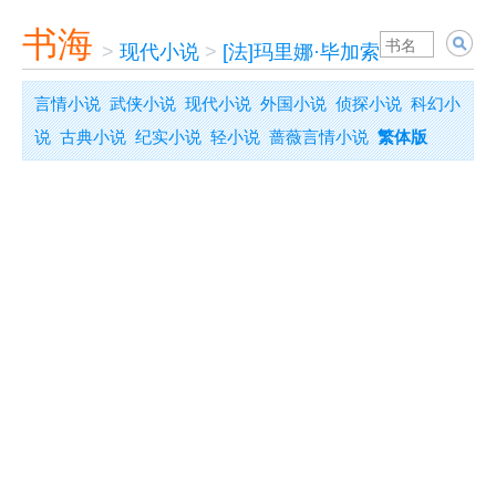
书海
>
现代小说
>
[法]玛里娜·毕加索
>
我的爷爷
言情小说
武侠小说
现代小说
外国小说
侦探小说
科幻小
说
古典小说
纪实小说
轻小说
蔷薇言情小说
繁体版