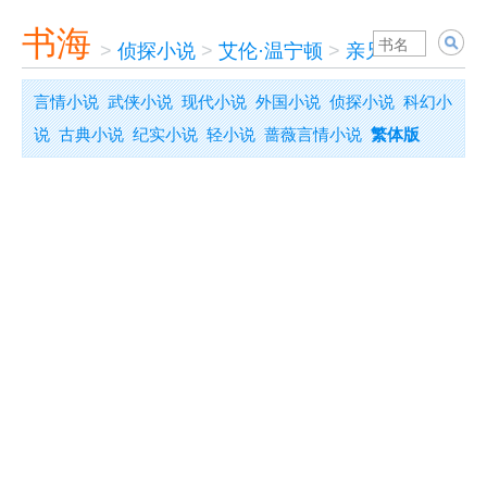
书海
>
侦探小说
>
艾伦·温宁顿
>
亲兄弟的心脏
言情小说
武侠小说
现代小说
外国小说
侦探小说
科幻小
说
古典小说
纪实小说
轻小说
蔷薇言情小说
繁体版