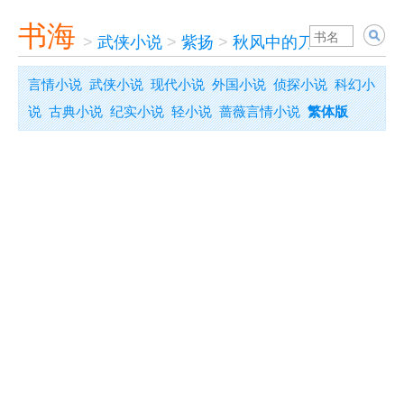
书海
>
武侠小说
>
紫扬
>
秋风中的刀
言情小说
武侠小说
现代小说
外国小说
侦探小说
科幻小
说
古典小说
纪实小说
轻小说
蔷薇言情小说
繁体版