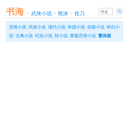
书海
>
武侠小说
>
熊沐
>
伎刀
言情小说
武侠小说
现代小说
外国小说
侦探小说
科幻小
说
古典小说
纪实小说
轻小说
蔷薇言情小说
繁体版