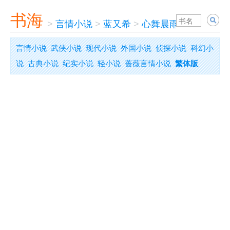
书海
>
言情小说
>
蓝又希
>
心舞晨雨
言情小说
武侠小说
现代小说
外国小说
侦探小说
科幻小
说
古典小说
纪实小说
轻小说
蔷薇言情小说
繁体版