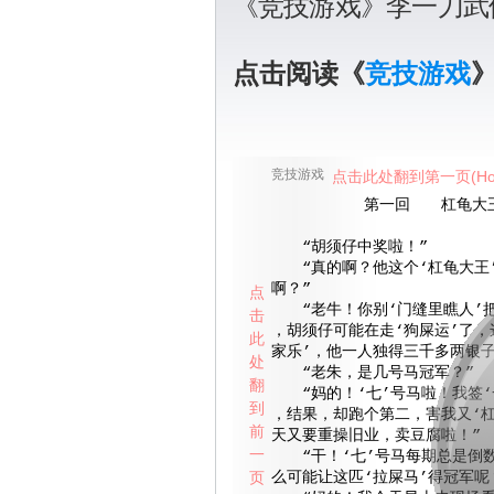
《竞技游戏》李一刀武
点击阅读《
竞技游戏
竞技游戏
点击此处翻到第一页(Ho
第一回 杠龟大
“胡须仔中奖啦！”
“真的啊？他这个‘杠龟大王
啊？”
点
“老牛！你别‘门缝里瞧人’
击
，胡须仔可能在走‘狗屎运’了，
此
家乐’，他一人独得三千多两银子
处
“老朱，是几号马冠军？”
翻
“妈的！‘七’号马啦！我签‘
到
，结果，却跑个第二，害我又‘杠
前
天又要重操旧业，卖豆腐啦！”
一
“干！‘七’号马每期总是倒
页
么可能让这匹‘拉屎马’得冠军呢