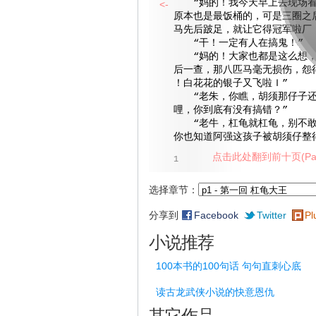
“妈的！我今天早上去现场看
<-
原本也是最饭桶的，可是三圈之
马先后跛足，就让它得冠军啦厂
“干！一定有人在搞鬼！”
“妈的！大家也都是这么想，
后一查，那八匹马毫无损伤，怨
！白花花的银子又飞啦Ｉ”
“老朱，你瞧，胡须那仔子还
哩，你到底有没有搞错？”
“老牛，杠龟就杠龟，别不敢
你也知道阿强这孩子被胡须仔整
点击此处翻到前十页(Pag
1
选择章节：
分享到
Facebook
Twitter
Pl
小说推荐
100本书的100句话 句句直刺心底
读古龙武侠小说的快意恩仇
其它作品