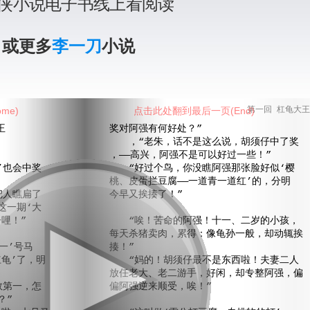
侠小说电子书线上看阅读
》或更多
李一刀
小说
me)
点击此处翻到最后一页(End)
第一回 杠龟大王
王
奖对阿强有何好处？”
，“老朱，话不是这么说，胡须仔中了奖
，——高兴，阿强不是可以好过一些！”
’也会中奖
“好过个鸟，你没瞧阿强那张脸好似‘樱
桃、皮蛋拦豆腐——一道青一道红’的，分明
把人瞧扁了
今早又挨揍了！”
这一期‘大
哩！”
“唉！苦命的阿强！十一、二岁的小孩，
每天杀猪卖肉，累得：像龟孙一般，却动辄挨
一’号马
揍！”
龟’了，明
“妈的！胡须仔最不是东西啦！夫妻二人
放任老大、老二游手，好闲，却专整阿强，偏
数第一，怎
偏阿强逆来顺受，唉！”
？”