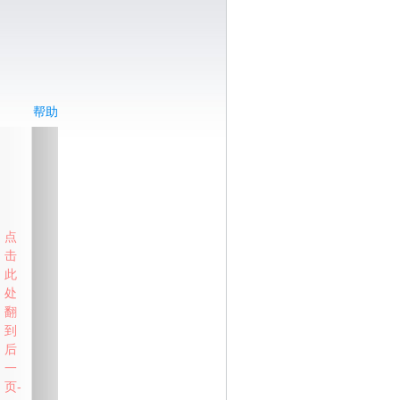
帮助
点
击
此
处
翻
到
后
一
页-