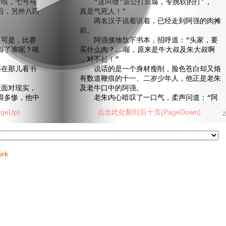
啦，七号马
“这叫做‘雷公打豆腐，专挑软的打’，
后，另外八匹
真是气死人！”
两名汉子说着说着，已经走到阿强的肉摊
前。
可是，比赛
阿强倏地放下书本，招呼道：“头家，要
得了谁呢？唉
买什么肉？……喔，原来是牛大叔及朱大叔啊
，对不起！”
在那儿看书
说话的是一个身材瘦削，脸色苍白却又烙
有数道鞭痕的十一、二岁少年人，他正是老朱
面对现实，
及老牛口中的阿强。
得多惨，他中
老朱内心暗叹了一口气，柔声问道：“阿
eUp)
点击此处翻到后十页(PageDown)
2
urk