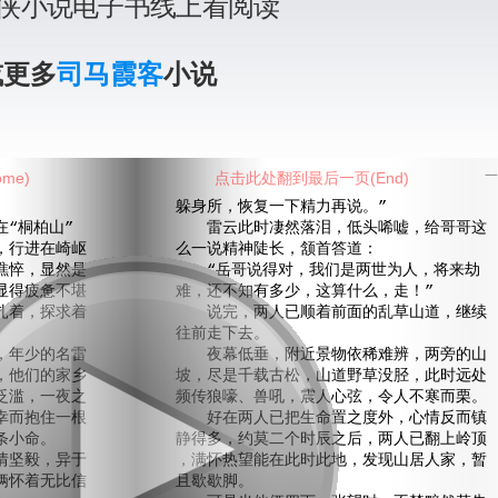
侠小说电子书线上看阅读
或更多
司马霞客
小说
me)
点击此处翻到最后一页(End)
一
躲身所，恢复一下精力再说。”
“桐柏山”
雷云此时凄然落泪，低头唏嘘，给哥哥这
，行进在崎岖
么一说精神陡长，颔首答道：
憔悴，显然是
“岳哥说得对，我们是两世为人，将来劫
显得疲惫不堪
难，还不知有多少，这算什么，走！”
扎着，探求着
说完，两人已顺着前面的乱草山道，继续
往前走下去。
年少的名雷
夜幕低垂，附近景物依稀难辨，两旁的山
，他们的家乡
坡，尽是千载古松，山道野草没胫，此时远处
泛滥，一夜之
频传狼嚎、兽吼，震人心弦，令人不寒而栗。
幸而抱住一根
好在两人已把生命置之度外，心情反而镇
条小命。
静得多，约莫二个时辰之后，两人已翻上岭顶
坚毅，异于
，满怀热望能在此时此地，发现山居人家，暂
俩怀着无比信
且歇歇脚。