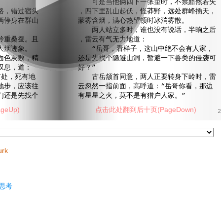
可是当他俩四下一张望时，不禁黯然若失
，错过宿头
，四下里乱山起伏，怪莽野，远处群峰插天，
俩停身在群山
蒙雾含烟，满心热望顿时冰消雾散。
两人站立多时，谁也没有说话，半晌之后
重桑蚕。且
，雷云有气无力地道：
人烟迹象。
“岳哥，看样子，这山中绝不会有人家，
色灰败，精
还是先找个隐避山洞，暂避一下兽类的侵袭可
叹息，道：
好？”
处，死有地
古岳颔首同意，两人正要转身下岭时，雷
地步，应该往
云忽然一指前面，高呼道：“岳哥你看，那边
们还是先找个
有星星之火，莫不是有猎户人家。”
eUp)
点击此处翻到后十页(PageDown)
2
urk
思考