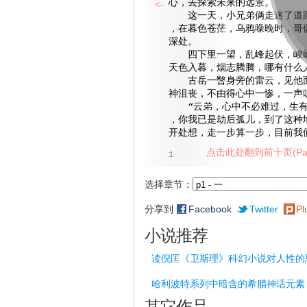
心，去探索未来的远景。
<-
这一天，小兄弟俩走迷了道路
，在暮色苍茫，乌鸦噪晚时，哥
深处。
四下里一望，乱峰起伏，峻岭
天色入暮，烟志腾腾，哪有什么
古岳一暼身旁的雷云，见他面
神沮丧，不由得心中一惨，一声
“云弟，心中不必难过，生有
，你我已是劫后孤儿，到了这种
开处想，走一步算一步，目前我
点击此处翻到前十页(Pag
1
选择章节：
分享到
Facebook
Twitter
Pl
小说推荐
读倪匡《卫斯理》科幻小说对人性的
哈利波特系列中暗含的希腊神话元素
其它作品