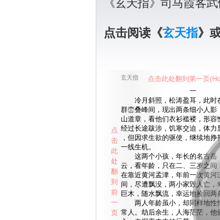
《玄天指》司马霞客武
点击阅读《
玄天指
》
玄天指
点击此处翻到第一页(Ho
一
冷月斜照，松涛盈耳，此时在
群峦叠峰间，现出两条细小人影
山道章，看他们衣衫褴褛，形容
经过长途跋涉，饥寒交迫，体力
点
，但因求生欲的驱使，继续地挣
击
一线生机。
此
这两个小孩，年长的名古岳，
处
云，看年龄，只在二、三岁之间
翻
在靠近黄河孟津，年前一次黄河
到
间，尽遭飘没，两小家毁人亡，
前
巨木，随水飘流，幸运地捡回两
一
两人年龄虽小，却同样地性情
页
常人。劫后余生，人海茫茫，他