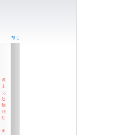
帮助
点
击
此
处
翻
到
后
一
页-