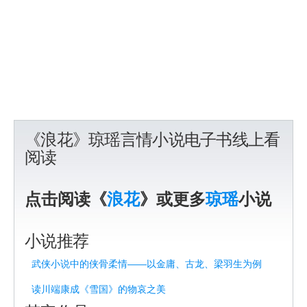
《浪花》琼瑶言情小说电子书线上看
阅读
点击阅读《
浪花
》或更多
琼瑶
小说
小说推荐
武侠小说中的侠骨柔情——以金庸、古龙、梁羽生为例
读川端康成《雪国》的物哀之美