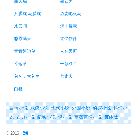
望夫崖
碧云天
月朦胧 鸟朦胧
燃烧吧火鸟
水云间
烟雨朦朦
彩霞满天
红尘作伴
青青河边草
人在天涯
幸运草
一颗红豆
匆匆，太匆匆
鬼丈夫
白狐
言情小说
武侠小说
现代小说
外国小说
侦探小说
科幻小
说
古典小说
纪实小说
轻小说
蔷薇言情小说
繁体版
© 2016
书海