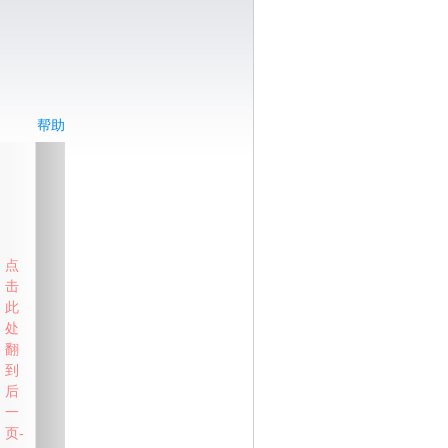
帮助
点
击
此
处
翻
到
后
一
页-