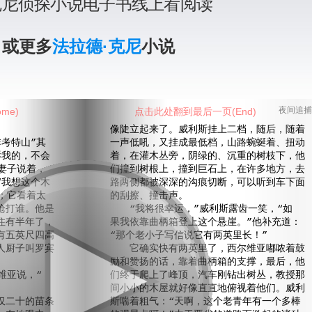
克尼侦探小说电子书线上看阅读
》或更多
法拉德·克尼
小说
me)
点击此处翻到最后一页(End)
夜间追捕
像陡立起来了。威利斯挂上二档，随后，随着
考特山”其
一声低吼，又挂成最低档，山路蜿蜒着、扭动
诉我的，不会
着，在灌木丛旁，阴绿的、沉重的树枝下，他
妻子说着，
们撞到树根上，撞到巨石上，在许多地方，去
“我想这个木
路两侧都被深深的沟痕切断，可以听到车下面
；它看着太
的刮擦、撞击声。
枪打谁。他是
“我将很幸运，”威利斯露齿一笑，“如
住有半年了，
果我依靠曲柄箱登上这个悬崖。”他补充道：
有五英尺四高
“那个老小子写信说它有两英里长！”
人厨子叫罗宾
它确实快有两英里了，西尔维亚嘟哝着鼓
励和赞扬的话，靠着曲柄箱的支撑，最后，他
维亚说，“
们终于爬上了峰顶，汽车刚钻出树丛，教授那
间小小的木屋就好像直直地俯视着他们。威利
二十的苗条
斯喘着粗气：“天啊，这个老青年有一个多棒