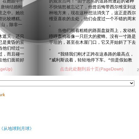
。在她眼中一
的观景点呵！”由于恶劣的道路而激起的诸种
·唐纳结婚刚
不快恼怒被忘记了，他曾后悔带西尔维亚到这
意之中。她欣
种地方来，现在这种想法消失了，这正是西尔
管比较糟糕。
维亚喜欢的去处，他们会度过一个不错的周末
山，除非一
。
当他们顺着粗糙的路面盘旋而上，发动机
遮天，还只
哼哼轰鸣着像一只巨大的蜜蜂。没有一寸路是
已是黄昏的景
平坦的，甚至在木屋门口，它又开始斜了下去
当他们经过一
。
过，而且碰一
“我猜我们刚才正跨在这条路的最高点，
在他们面前好
”威利斯说着，轻轻地停下车。“但是假如教
eUp)
点击此处翻到后十页(PageDown)
2
urk
《从地球到月球》