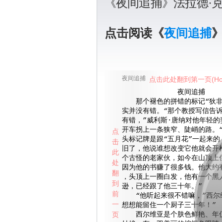
《夜间追捕》法拉德·
点击阅读《
夜间追捕
夜间追捕
点击此处翻到第一页(Ho
夜间追捕
那个褪色的拼错的标记“狄非
实并没有错。“那个教授写信告
有错，”威利斯·唐纳对他年轻的
开车拐上一条狭窄、陡峭的路。
点
头标记牌是跟“五月花”一起来的
击
旧了，他说谁想改变它他就会开
此
个古怪的老家伙，如今在山顶上
处
因为他的书赚了很多钱。他大约
翻
，头顶上一圈白发，他有一个黑
到
逊，已经跟了他三十年。”
前
“他听起来很不错嘛，”西尔
一
想想能留住一个厨子三十年！”
页
西尔维亚是个肤色鲜艳、年仅