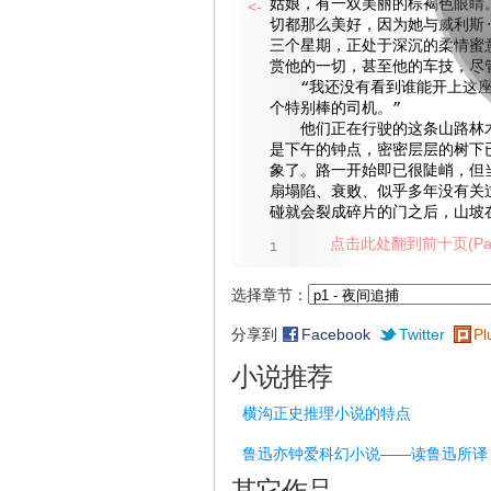
姑娘，有一双美丽的棕褐色眼睛
<-
切都那么美好，因为她与威利斯
三个星期，正处于深沉的柔情蜜
赏他的一切，甚至他的车技，尽
“我还没有看到谁能开上这座
个特别棒的司机。”
他们正在行驶的这条山路林木
是下午的钟点，密密层层的树下
象了。路一开始即已很陡峭，但
扇塌陷、衰败、似乎多年没有关
碰就会裂成碎片的门之后，山坡
点击此处翻到前十页(Pag
1
选择章节：
分享到
Facebook
Twitter
Pl
小说推荐
横沟正史推理小说的特点
鲁迅亦钟爱科幻小说——读鲁迅所译
其它作品