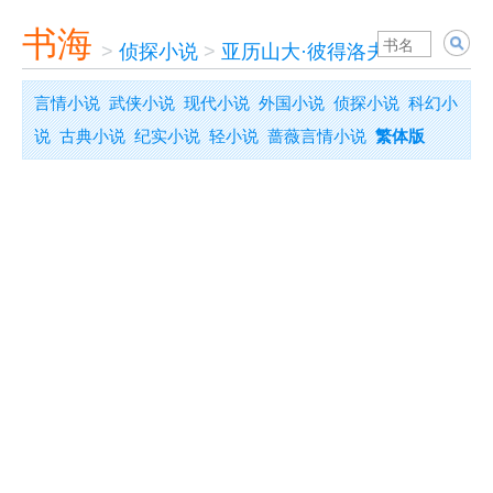
书海
>
侦探小说
>
亚历山大·彼得洛夫斯基
>
法医
言情小说
武侠小说
现代小说
外国小说
侦探小说
科幻小
说
古典小说
纪实小说
轻小说
蔷薇言情小说
繁体版