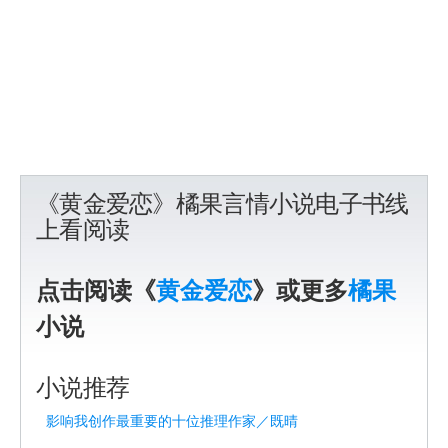
《黄金爱恋》橘果言情小说电子书线
上看阅读
点击阅读《
黄金爱恋
》或更多
橘果
小说
小说推荐
影响我创作最重要的十位推理作家／既晴