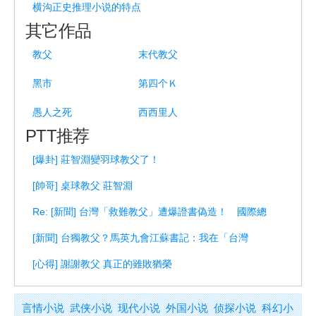
横沟正史推理小说的特点
其它作品
教父
末代教父
黑市
第四个Ｋ
愚人之死
西西里人
PTT推荐
[爆卦] 莊智淵變羽球教父了！
[帥哥] 桌球教父 莊智淵
Re: [新聞] 台灣「救難教父」遭爆證書偽造！ 國際總
[新聞] 台獨教父？馬英九會江蘇書記：我在「台灣
[心得] 謝謝教父 真正的雖敗猶榮
言情小说
武侠小说
现代小说
外国小说
侦探小说
科幻小