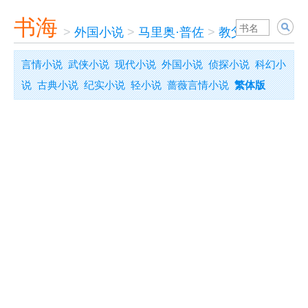
书海
>
外国小说
>
马里奥·普佐
>
教父
言情小说
武侠小说
现代小说
外国小说
侦探小说
科幻小
说
古典小说
纪实小说
轻小说
蔷薇言情小说
繁体版