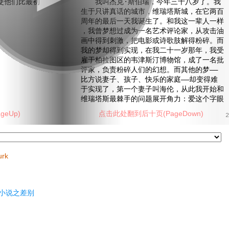
使他们比最初
我叫杰克·斯伯瑞，今年三十八岁了。我
生于只讲真话的城市，维瑞塔斯城，在它两百
周年的最后一天我诞生了。和我这一辈人一样
，我曾梦想过成为一名艺术评论家，从攻击油
画中得到刺激，把电影或诗歌肢解得粉碎。而
我的梦却得到实现，在我二十一岁那年，我受
雇于柏拉图区的韦津斯汀博物馆，成了一名批
评家，负责粉碎人们的幻想。而其他的梦——
比方说妻子、孩子、快乐的家庭——却变得难
于实现了，第一个妻子叫海伦，从此我开始和
维瑞塔斯最棘手的问题展开角力：爱这个字眼
eUp)
点击此处翻到后十页(PageDown)
2
urk
小说之差别