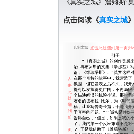
《真实之城》詹姆斯·
点击阅读《
真实之城
真实之城
点击此处翻到第一页(Ho
引子
“《真实之城》的创作灵感来
治·冉布罗斯的文集《辛那基》
篇，《维瑞塔斯》。”莫罗这样对
在那个奇特的故事中，我营造了
点
氛围，但它发表之后不久，我开
击
提可以发挥得更广阔，不再局限
此
个描述间谍的惊险小说。那时我
处
著名的德布拉·比尔，为《时代
翻
稿，让我写传奇长篇，于是我开
到
于直率的问题。”“‘诚实是件好
前
告诉自己，‘但是，如果是我的
一
了，我的第一个反应难道不是对
页
？’于是我借助于《维瑞塔斯》