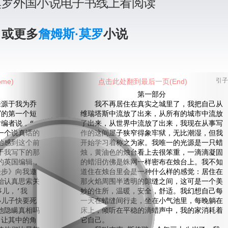
莫罗外国小说电子书线上看阅读
》或更多
詹姆斯·莫罗
小说
me)
点击此处翻到最后一页(End)
引子
第一部分
源于我为乔
我不再居住在真实之城里了，我把自己从
写的第一个短
维瑞塔斯中流放了出来，从所有的城市中流放
编者说，“
了出来，从世界中流放了出来，我现在从事写
一个说真话的
作的这间屋子狭窄得象牢狱，无比潮湿，但我
始感到这个前
开始学习着称之为家。我唯一的光源是一只蜡
于我写下的那
烛，黄油色的烛台看上去很笨重，一滴滴凝固
的英国编辑，
的蜡泪仿佛是蛛网一样密布在烛台上。我不知
漫步》向我邀
道住在烛台里会是一种什么样的感觉：居住在
始认真思索关
那火焰周围半透明的隙缝之间，这可是一个美
事儿，’我
妙的住所，温暖，安全，舒适。我幻想自己每
小儿子快要死
一天在蜡缝间行走，坐在小气池里，每晚躺在
他隐瞒真相吗
床上，倾听在平稳的滴蜡声中，我的家消耗着
，让其中的角
它自己。