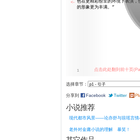
色在更精彩纷呈的环境下表演，
<-
的形象更为丰满。”
点击此处翻到前十页(Pag
1
选择章节：
分享到
Facebook
Twitter
Pl
小说推荐
现代都市风景——论亦舒与琼瑶言情
老外对金庸小说的理解 暴笑！
其它作品