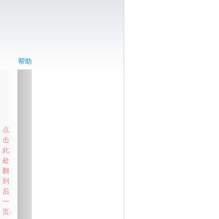
帮助
点
击
此
处
翻
到
后
一
页-