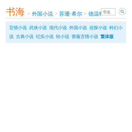
书海
>
外国小说
>
苏珊·希尔
>
德温特夫人
言情小说
武侠小说
现代小说
外国小说
侦探小说
科幻小
说
古典小说
纪实小说
轻小说
蔷薇言情小说
繁体版