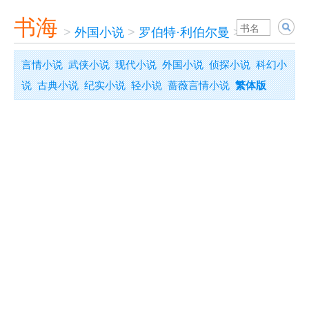
书海
>
外国小说
>
罗伯特·利伯尔曼
>
崩溃
言情小说
武侠小说
现代小说
外国小说
侦探小说
科幻小
说
古典小说
纪实小说
轻小说
蔷薇言情小说
繁体版