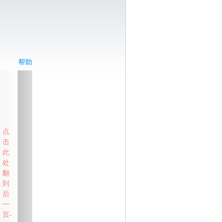
帮助
点
击
此
处
翻
到
后
一
页-