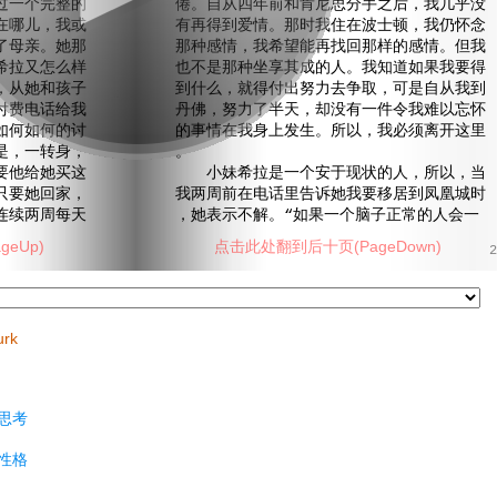
过一个完整的
倦。自从四年前和肯尼思分手之后，我几乎没
在哪儿，我或
有再得到爱情。那时我住在波士顿，我仍怀念
了母亲。她那
那种感情，我希望能再找回那样的感情。但我
希拉又怎么样
也不是那种坐享其成的人。我知道如果我要得
，从她和孩子
到什么，就得付出努力去争取，可是自从我到
付费电话给我
丹佛，努力了半天，却没有一件令我难以忘怀
如何如何的讨
的事情在我身上发生。所以，我必须离开这里
是，一转身，
。
要他给她买这
小妹希拉是一个安于现状的人，所以，当
只要她回家，
我两周前在电话里告诉她我要移居到凤凰城时
连续两周每天
，她表示不解。“如果一个脑子正常的人会一
eUp)
点击此处翻到后十页(PageDown)
2
urk
思考
性格