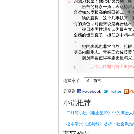
的魅力女星；她把心灵受创、终
<-
所苦的舞永一角，表达得淋漓
台湾知名度极高的织田裕二，则
讷的直树。这个凡事认真、对
悔的角色，对他来说是再合适不
被日本男性观众认为最有女人
全感的饭岛直子，担任剧中精神
，
她的表现也非常自然、抢眼。
演员内藤刚志、青春玉女佐藤蓝子
演员阵容使得本剧更显精采
点击此处翻到前十页(Pag
1
选择章节：
分享到
Facebook
Twitter
Pl
小说推荐
二月河小说《雍正皇帝》中的谋士人
松本清张《点与线》赏析：社会派推
其它作品