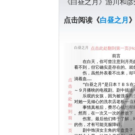
《白昼之月》游川和彦
点击阅读《
白昼之月
白昼之月
点击此处翻到第一页(Ho
前言
在白天，你可曾注意到月亮的
看不到，但它确实是存在的。就
伤，虽然外表看不出来，却可
淌着血……
点
“白昼之月”是日本ＴＢＳ在
击
～９月播映的电视剧。剧中描述
此
乐观的女孩，因为被强暴而失
处
对她一见倾心的洗衣店老板──直
翻
事情真相后，费尽心机想帮助
到
。然而，在一次又一次的挫败下
前
伤害。最后他们终于了解，唯
一
的伤，才有可能克服障碍。
页
剧中饰演女主角的常盘贵子，