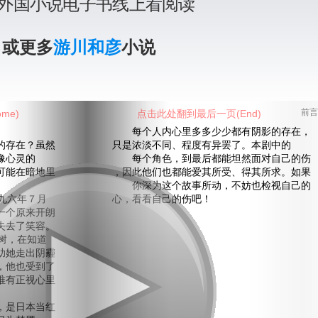
外国小说电子书线上看阅读
》或更多
游川和彦
小说
me)
点击此处翻到最后一页(End)
前言
每个人内心里多多少少都有阴影的存在，
存在？虽然
只是浓淡不同、程度有异罢了。本剧中的
像心灵的
每个角色，到最后都能坦然面对自己的伤
能在暗地里
，因此他们也都能爱其所受、得其所求。如果
你深为这个故事所动，不妨也检视自己的
九六年７月
心，看看自己的伤吧！
一个原来开朗
去了笑容。
树，在知道
她走出阴霾
，他也受到了
有正视心里
是日本当红