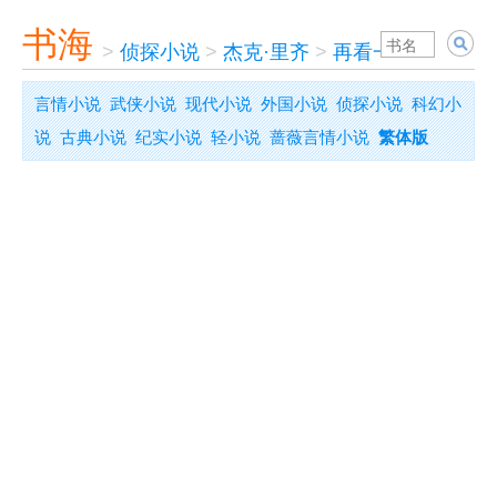
书海
>
侦探小说
>
杰克·里齐
>
再看一眼
言情小说
武侠小说
现代小说
外国小说
侦探小说
科幻小
说
古典小说
纪实小说
轻小说
蔷薇言情小说
繁体版