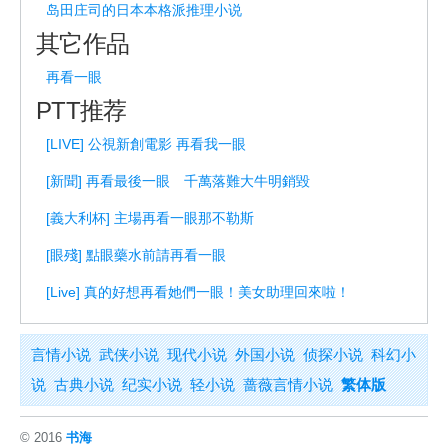
岛田庄司的日本本格派推理小说
其它作品
再看一眼
PTT推荐
[LIVE] 公視新創電影 再看我一眼
[新聞] 再看最後一眼 千萬落難大牛明銷毀
[義大利杯] 主場再看一眼那不勒斯
[眼殘] 點眼藥水前請再看一眼
[Live] 真的好想再看她們一眼！美女助理回來啦！
言情小说
武侠小说
现代小说
外国小说
侦探小说
科幻小
说
古典小说
纪实小说
轻小说
蔷薇言情小说
繁体版
© 2016
书海