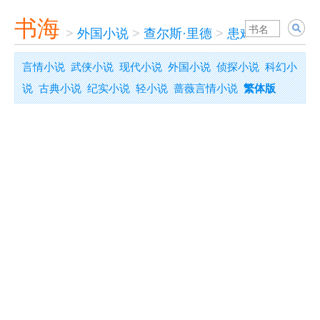
书海
>
外国小说
>
查尔斯·里德
>
患难与忠诚
言情小说
武侠小说
现代小说
外国小说
侦探小说
科幻小
说
古典小说
纪实小说
轻小说
蔷薇言情小说
繁体版