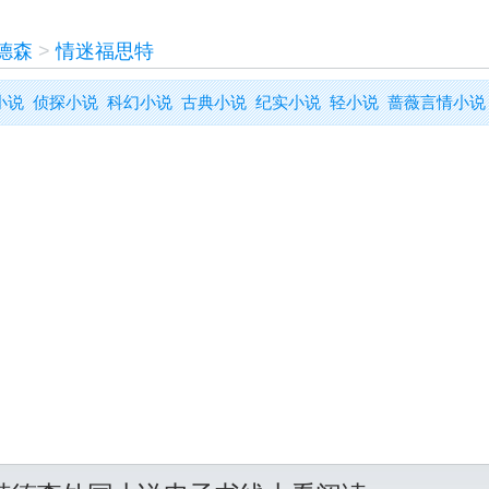
赫德森
>
情迷福思特
小说
侦探小说
科幻小说
古典小说
纪实小说
轻小说
蔷薇言情小说