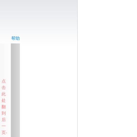
帮助
点
击
此
处
翻
到
后
一
页-