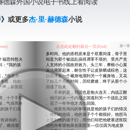
·赫德森外国小说电子书线上看阅读
特
》或更多
杰·里·赫德森
小说
me)
点击此处翻到最后一页(End)
第一章
多时间。他的搭档原来是个双重间谍，骨子里
福思特怒火
却是为那个被战乱搞得凋零不堪的、受共产党
问：“我的孩
人支持的小国政府效力。头三年，摩根小心翼
翼地藏匿起来，耐住性子让皮肤晒成棕色，这
，”坐在办
以后才从一个藏身地溜到另一个藏身地，又花
是本森，你的
了好几个月的时间，历经磨难，终于从那个小
一声，从医院
国逃了出来。
不幸的是，邻国也是炮火连天，内战正酣
，十个手指
。他只好从一个内战之国逃到另一个战乱之国
脸，气得周身
。花了一年半他才逃生回国。
我的孩子们在
他首先询问的事情就是他的孩子们的情况
。他们对他说，他的孩子个个都很好。他想马
告诉你的，
上见到他的孩子们，而他们却把他硬塞进医院
了。瞧你那
治伤并希望他呆在医院里——仅仅因为地皮肤