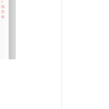
>
或
空
格