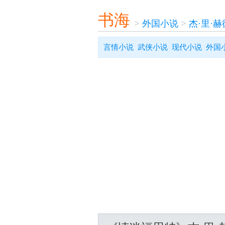
书海
>
外国小说
>
杰·里·
言情小说
武侠小说
现代小说
外国