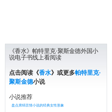
《香水》帕特里克·聚斯金德外国小
说电子书线上看阅读
点击阅读《
香水
》或更多
帕特里克·
聚斯金德
小说
小说推荐
盘点席绢言情小说的经典女性形象