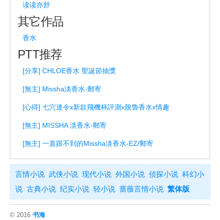
读读亦舒
其它作品
香水
PTT推荐
[分享] CHLOE香水 聖誕節抽獎
[無主] Missha淡香水-郵寄
[心得] 七穴達令x新款飛機杯評測x脫魯香水x情趣
[無主] MISSHA 淡香水-郵寄
[無主] 一直跟不到的Missha淡香水-EZ/郵寄
言情小说
武侠小说
现代小说
外国小说
侦探小说
科幻小
说
古典小说
纪实小说
轻小说
蔷薇言情小说
繁体版
© 2016
书海