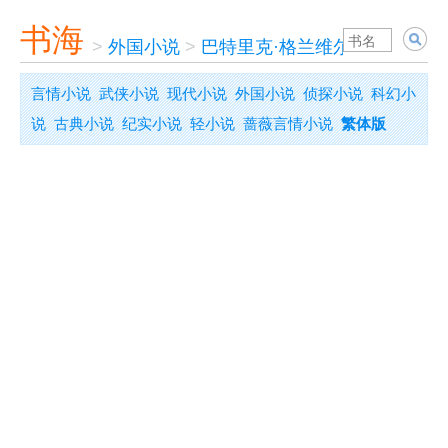
书海
>
外国小说
>
巴特里克·格兰维尔
>
红歌星
言情小说
武侠小说
现代小说
外国小说
侦探小说
科幻小
说
古典小说
纪实小说
轻小说
蔷薇言情小说
繁体版