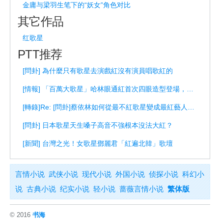
金庸与梁羽生笔下的“妖女”角色对比
其它作品
红歌星
PTT推荐
[問卦] 為什麼只有歌星去演戲紅沒有演員唱歌紅的
[情報] 「百萬大歌星」哈林眼通紅首次四眼造型登場，站高階訪GiGi
[轉錄]Re: [問卦]蔡依林如何從最不紅歌星變成最紅藝人的ꐠ…
[問卦] 日本歌星天生嗓子高音不強根本沒法大紅？
[新聞] 台灣之光！女歌星鄧麗君「紅遍北韓」歌壇
言情小说
武侠小说
现代小说
外国小说
侦探小说
科幻小
说
古典小说
纪实小说
轻小说
蔷薇言情小说
繁体版
© 2016
书海