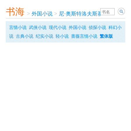
书海
>
外国小说
>
尼·奥斯特洛夫斯基
>
钢铁是怎
言情小说
武侠小说
现代小说
外国小说
侦探小说
科幻小
说
古典小说
纪实小说
轻小说
蔷薇言情小说
繁体版