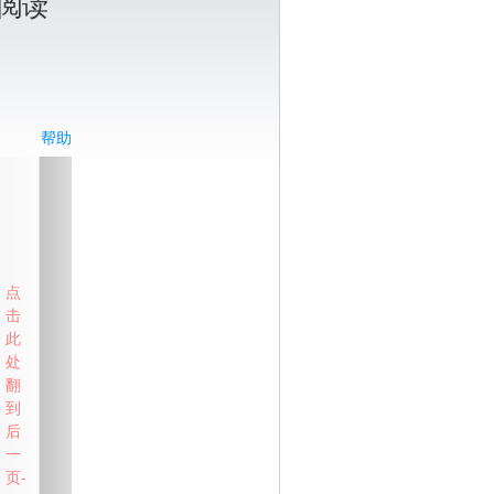
阅读
帮助
点
击
此
处
翻
到
后
一
页-