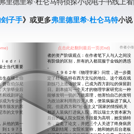
弗里德里希·杜仑马特侦探小说电子书线上看
的刽子手
》或更多
弗里德里希·杜仑马特
小说
me)
点击此处翻到最后一页(End)
作者小传
者的资产阶级观点：在作者笔下人与人之间没
ｉｅｄｒｉ
有阶级的区别，所有的入都屈服于金钱的诱惑
瑞士当代重要
。
１９６２年《物理学家》问世，进一步奠
生在瑞士伯
定了杜仑马特在西方文坛的地位。这个戏在戏
，曾在伯尔尼
剧技巧上造诣较深，已成为西方剧坛的保留剧
，大学毕业后
日。剧本描写一个天才的物理学家研究出一种
术和戏剧评论
能够发明一切的万能原理，他害怕自己的发明
尔成为专业作
为政治家利用而毁灭人类，便装疯躲进了疯人
姆市颁发的席
院。但是西方和“社会主义”国家的情报机关
尼市的文学奖
都派人装疯打进疯人院，而以瑞士大资本家为
后台的疯人院女院长手段最为高明，她安插特
从他的第一
务，盗走了论文，并把三个人关进了终身病房
）到１９７１
。戏剧结尾，女院长宣称，她和她的后台老板