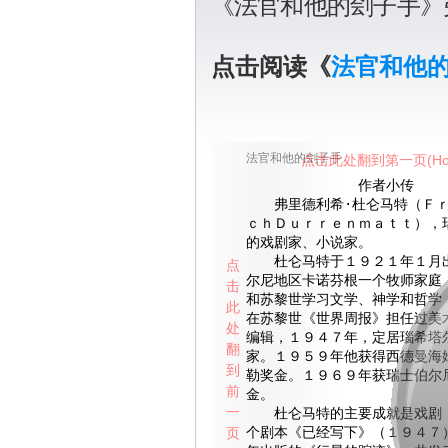
《法官和他的刽子手》
点击阅读《
法官和他
法官和他的刽子手
点击此处翻到第一页(Ho
作者小传
弗里德利希·杜仑马特（Ｆｒ
ｃｈＤｕｒｒｅｎｍａｔｔ），
的戏剧家、小说家。
杜仑马特于１９２１年１月出
点
尔尼地区卡诺芬根一个牧师家庭
击
和苏黎世学习文学、神学和哲学
此
在苏黎世《世界周报》担任过美
处
编辑，１９４７年，定居瑙希塔
翻
家。１９５９年他获得西德曼海
到
勒奖金。１９６９年获瑞士伯尔
前
金。
一
杜仑马特的主要成就是戏剧，
页
个剧本《已经写下》（１９４７