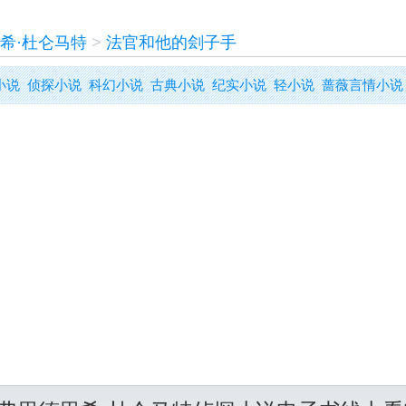
希·杜仑马特
>
法官和他的刽子手
小说
侦探小说
科幻小说
古典小说
纪实小说
轻小说
蔷薇言情小说