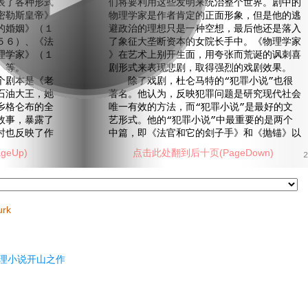
表了各种形式
们将要利用这些发明来统治整个世界。剧中的
密勒斯皇帝》
物理学家是作者肯定的正面形象，但是他的逃
的婚姻》（１
避政治的理想只是一种空想，最后他还是落入
５６）、《法
了象征大垄断资本的女院长手中。《物理学家
理学家》（１
》在艺术上别开生面，用夸张而荒诞的讽刺喜
）等。
剧形式来表现悲剧，取得强烈的戏剧效果。
剧本是《老
除了戏剧，杜仑马特的“犯罪小说”也很
石油大王，她
著名。他认为，反映犯罪问题是研究现代社会
乡格仑布的全
唯一有效的方法，而“犯罪小说”是最好的文
故事，暴露了
艺形式。他的“犯罪小说”中最重要的是两个
时也反映了作
中篇，即《法官和它的刽子手》和《抛锚》以
eUp)
点击此处翻到后十页(PageDown)
2
urk
理小说开山之作