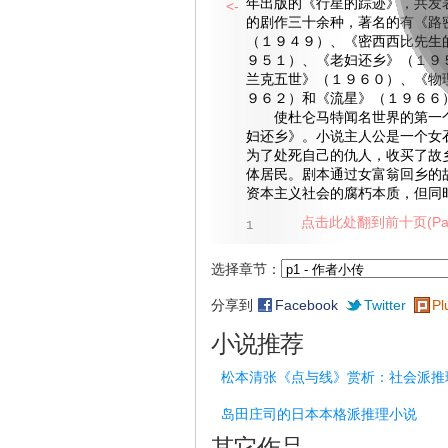
年出版的《行星的踪迹》，共发
<-
的剧作三十余种，著名的有《路
（１９４９）、《密西西比先生
９５１）、《老妇还乡》（１９
兰克五世》（１９６０）、《物
９６２）和《流星》（１９６６
使杜仑马特闻名世界的第一个
妇还乡》。小说主人公是一个女
为了处死自己的仇人，收买了故
体居民。剧本通过女富翁回乡的
资本主义社会的腐朽本质，但同
点击此处翻到前十页(Pag
1
选择章节：
分享到
Facebook
Twitter
Pl
小说推荐
松本清张《点与线》赏析：社会派推
岛田庄司的日本本格派推理小说
其它作品