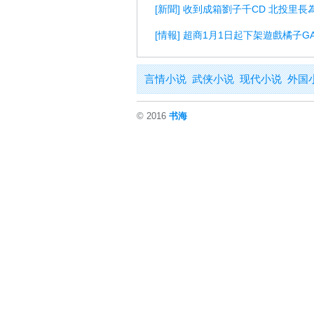
[新聞] 收到成箱劉子千CD 北投里長
[情報] 超商1月1日起下架遊戲橘子
言情小说
武侠小说
现代小说
外国
© 2016
书海