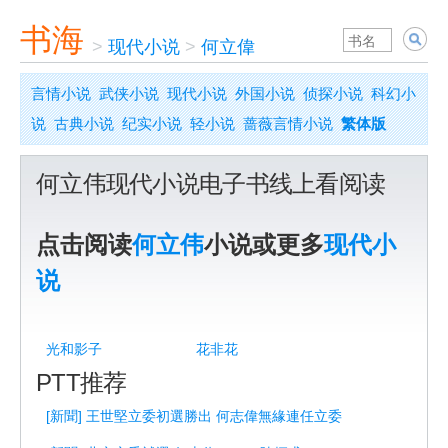
书海
>
现代小说
>
何立偉
言情小说
武侠小说
现代小说
外国小说
侦探小说
科幻小
说
古典小说
纪实小说
轻小说
蔷薇言情小说
繁体版
何立伟现代小说电子书线上看阅读
点击阅读
何立伟
小说或更多
现代小
说
光和影子
花非花
PTT推荐
[新聞] 王世堅立委初選勝出 何志偉無緣連任立委