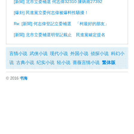
[新聞] 北市立委補選 何志偉32310 陳炳甫27392
[爆卦] 民進黨立委何志偉被爆料性騷擾！
Re: [新聞] 何志偉登記立委補選 「柯最好的朋友」
[新聞] 北市立委補選明登記截止 民進黨確定提名
言情小说
武侠小说
现代小说
外国小说
侦探小说
科幻小
说
古典小说
纪实小说
轻小说
蔷薇言情小说
繁体版
© 2016
书海