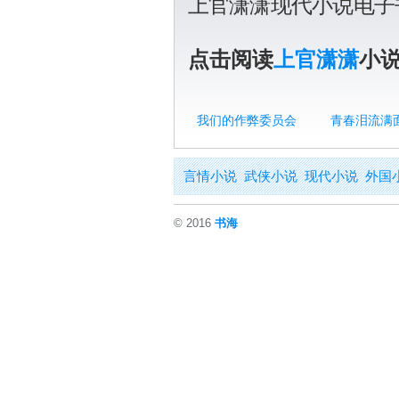
上官潇潇现代小说电子
点击阅读
上官潇潇
小
我们的作弊委员会
青春泪流满
言情小说
武侠小说
现代小说
外国
© 2016
书海