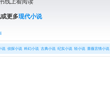
书线上看阅读
说或更多
现代小说
面
小说
侦探小说
科幻小说
古典小说
纪实小说
轻小说
蔷薇言情小说