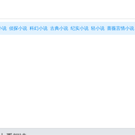
小说
侦探小说
科幻小说
古典小说
纪实小说
轻小说
蔷薇言情小说