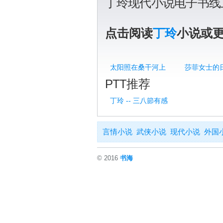
丁玲现代小说电子书线
点击阅读
丁玲
小说或
太阳照在桑干河上
莎菲女士的
PTT推荐
丁玲 -- 三八節有感
言情小说
武侠小说
现代小说
外国
© 2016
书海