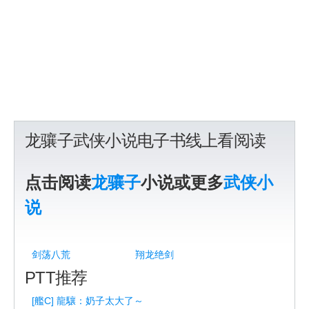
龙骧子武侠小说电子书线上看阅读
点击阅读
龙骧子
小说或更多
武侠小
说
剑荡八荒
翔龙绝剑
PTT推荐
[艦C] 龍驤：奶子太大了～