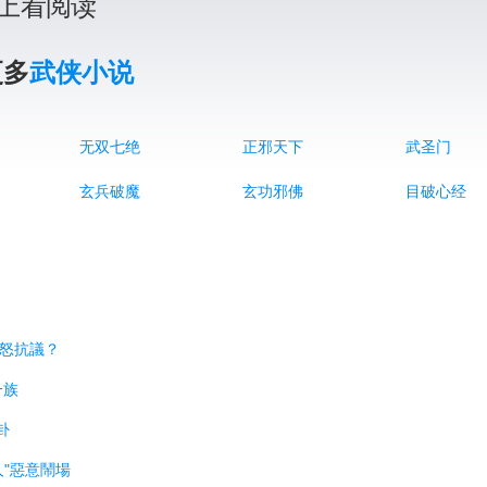
上看阅读
更多
武侠小说
无双七绝
正邪天下
武圣门
玄兵破魔
玄功邪佛
目破心经
暴怒抗議？
一族
卦
人"惡意鬧場