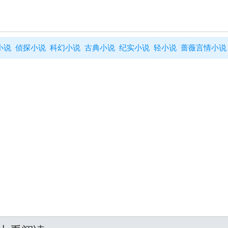
小说
侦探小说
科幻小说
古典小说
纪实小说
轻小说
蔷薇言情小说