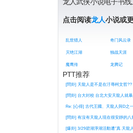
龙人武侠小说电子书线
点击阅读
龙人
小说或
乱世猎人
奇门风云录
灭绝江湖
独战天涯
魔鹰传
龙腾记
PTT推荐
[問卦] 天龍人是不是在汙辱柯文哲??
[問卦] 台大封校 台北大安天龍人就
Re: [心得] 古代王國、天龍人與D之
[問卦] 有沒有天龍人現在很安靜的八
[爆卦] 3/29碧湖淨湖活動遭"真.天龍