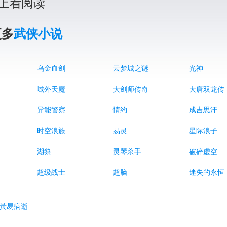
上看阅读
更多
武侠小说
乌金血剑
云梦城之谜
光神
域外天魔
大剑师传奇
大唐双龙传
异能警察
情约
成吉思汗
时空浪族
易灵
星际浪子
湖祭
灵琴杀手
破碎虚空
超级战士
超脑
迷失的永恒
家黃易病逝