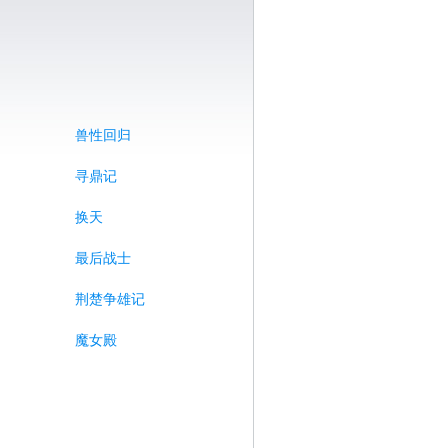
兽性回归
寻鼎记
换天
最后战士
荆楚争雄记
魔女殿