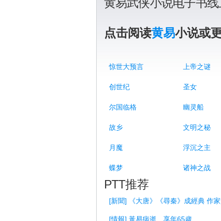
黄易武侠小说电子书线
点击阅读
黄易
小说或
惊世大预言
上帝之谜
创世纪
圣女
尔国临格
幽灵船
故乡
文明之秘
月魔
浮沉之主
蝶梦
诸神之战
PTT推荐
[新聞] 《大唐》《尋秦》成經典 作
[情報] 黃易病逝 享年65歲