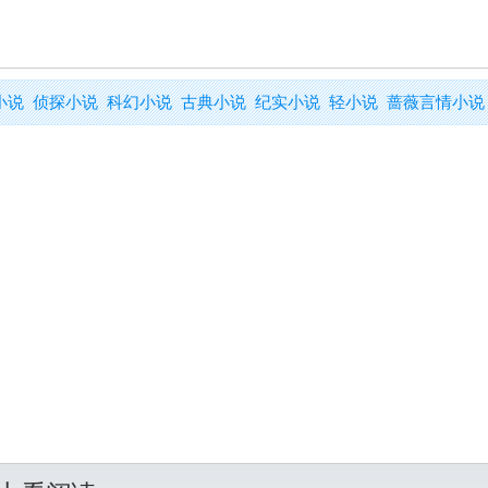
小说
侦探小说
科幻小说
古典小说
纪实小说
轻小说
蔷薇言情小说