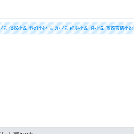
小说
侦探小说
科幻小说
古典小说
纪实小说
轻小说
蔷薇言情小说