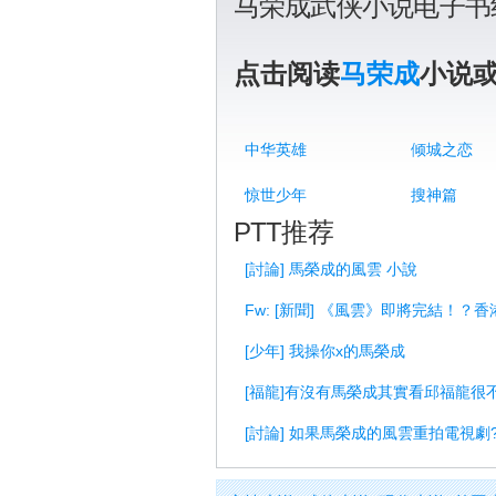
马荣成武侠小说电子书
点击阅读
马荣成
小说
中华英雄
倾城之恋
惊世少年
搜神篇
PTT推荐
[討論] 馬榮成的風雲 小說
Fw: [新聞] 《風雲》即將完結！
[少年] 我操你x的馬榮成
[福龍]有沒有馬榮成其實看邱福龍很
[討論] 如果馬榮成的風雲重拍電視劇