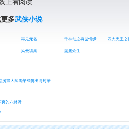
线上看阅读
或更多
武侠小说
再见无名
千神劫之再世情缘
四大天王之
风云续集
魔渡众生
？香港漫畫大師馬榮成傳出將封筆
不爽的八卦呀
?