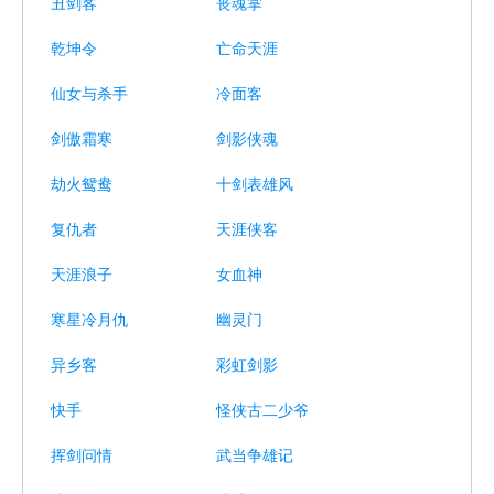
丑剑客
丧魂掌
乾坤令
亡命天涯
仙女与杀手
冷面客
剑傲霜寒
剑影侠魂
劫火鸳鸯
十剑表雄风
复仇者
天涯侠客
天涯浪子
女血神
寒星冷月仇
幽灵门
异乡客
彩虹剑影
快手
怪侠古二少爷
挥剑问情
武当争雄记