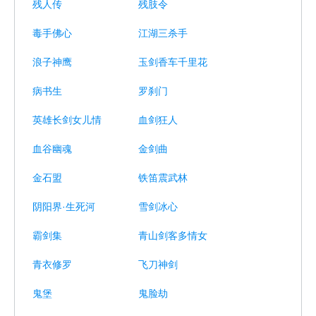
残人传
残肢令
毒手佛心
江湖三杀手
浪子神鹰
玉剑香车千里花
病书生
罗刹门
英雄长剑女儿情
血剑狂人
血谷幽魂
金剑曲
金石盟
铁笛震武林
阴阳界·生死河
雪剑冰心
霸剑集
青山剑客多情女
青衣修罗
飞刀神剑
鬼堡
鬼脸劫