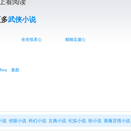
上看阅读
更多
武侠小说
依依恨君心
顺顺逗虞心
Mina 素顏
小说
侦探小说
科幻小说
古典小说
纪实小说
轻小说
蔷薇言情小说