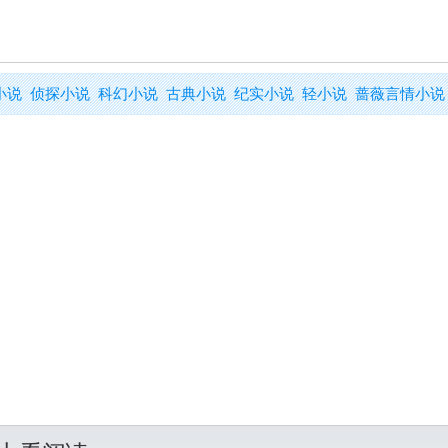
小说
侦探小说
科幻小说
古典小说
纪实小说
轻小说
蔷薇言情小说