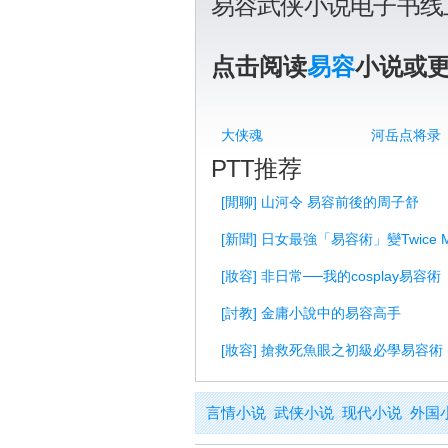
易容武侠小说电子书线
点击阅读
易容
小说或
大侠魂
河岳点将录
PTT推荐
[閒聊] 山河令 易容前後的周子舒
[新聞] 日女最強「易容術」變Twice 
[妝容] 非日常──我的cosplay易容術
[討教] 金庸小說中的易容高手
[妝容] 搶救死魚眼之初級必學易容術
言情小说
武侠小说
现代小说
外国