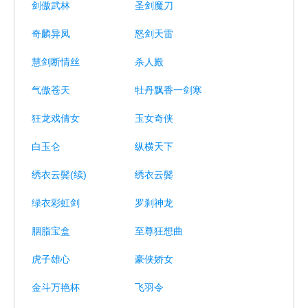
剑傲武林
圣剑魔刀
奇麟异凤
怒剑天雷
慧剑断情丝
杀人殿
气傲苍天
牡丹飘香一剑寒
狂龙戏倩女
玉女奇侠
白玉仑
纵横天下
绣衣云鬓(续)
绣衣云鬓
绿衣彩虹剑
罗刹神龙
胭脂宝盒
至尊狂想曲
虎子雄心
豪侠娇女
金斗万艳杯
飞羽令