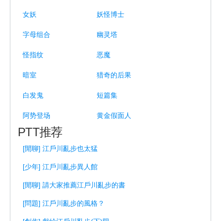
女妖
妖怪博士
字母组合
幽灵塔
怪指纹
恶魔
暗室
猎奇的后果
白发鬼
短篇集
阿势登场
黄金假面人
PTT推荐
[閒聊] 江戶川亂步也太猛
[少年] 江戶川亂步異人館
[閒聊] 請大家推薦江戶川亂步的書
[問題] 江戶川亂步的風格？