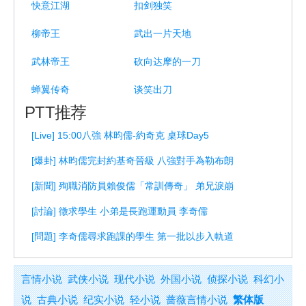
快意江湖
扣剑独笑
柳帝王
武出一片天地
武林帝王
砍向达摩的一刀
蝉翼传奇
谈笑出刀
PTT推荐
[Live] 15:00八強 林昀儒-約奇克 桌球Day5
[爆卦] 林昀儒完封約基奇晉級 八強對手為勒布朗
[新聞] 殉職消防員賴俊儒「常訓傳奇」 弟兄淚崩
[討論] 徵求學生 小弟是長跑運動員 李奇儒
[問題] 李奇儒尋求跑課的學生 第一批以步入軌道
言情小说
武侠小说
现代小说
外国小说
侦探小说
科幻小
说
古典小说
纪实小说
轻小说
蔷薇言情小说
繁体版