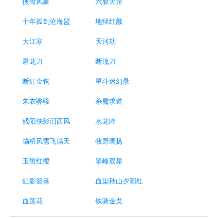
侠骨风豪
六脉天罡
十年孤剑沧海盟
地狱红颜
大江寒
天河劫
屠龙刀
断流刀
断虹金钩
星斗迷幻录
朱衣骅骝
杀魔求道
残阳侠影泪西风
水龙吟
灞桥风雪飞满天
牧野鹰扬
玉辔红缨
翠峰双星
虹影碧落
血染秋山夕阳红
血莲花
铁骑金戈