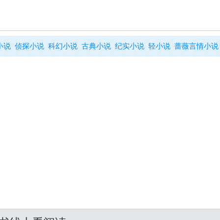
小说
侦探小说
科幻小说
古典小说
纪实小说
轻小说
蔷薇言情小说