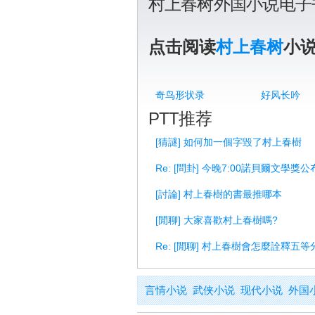
村上春树外国小说电子
点击阅读
村上春树
小
奇鸟形状录
好风长吟
PTT推荐
[猜謎] 如何加一個字毀了村上春樹
Re: [問卦] 今晚7:00諾貝爾文學
[討論] 村上春樹的書最推哪本
[閒聊] 大家喜歡村上春樹嗎?
Re: [閒聊] 村上春樹會怎麼詮釋五等
言情小说
武侠小说
现代小说
外国