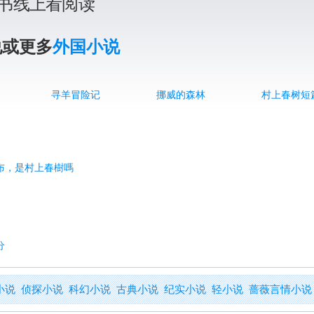
书线上看阅读
说或更多
外国小说
寻羊冒险记
挪威的森林
村上春树短
獎公布，是村上春樹嗎
分
小说
侦探小说
科幻小说
古典小说
纪实小说
轻小说
蔷薇言情小说