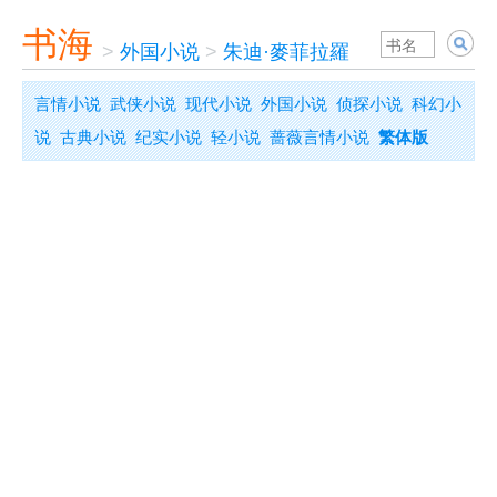
书海
>
外国小说
>
朱迪·麥菲拉羅
言情小说
武侠小说
现代小说
外国小说
侦探小说
科幻小
说
古典小说
纪实小说
轻小说
蔷薇言情小说
繁体版