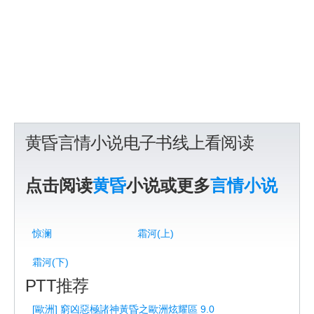
黄昏言情小说电子书线上看阅读
点击阅读
黄昏
小说或更多
言情小说
惊澜
霜河(上)
霜河(下)
PTT推荐
[歐洲] 窮凶惡極諸神黃昏之歐洲炫耀區 9.0