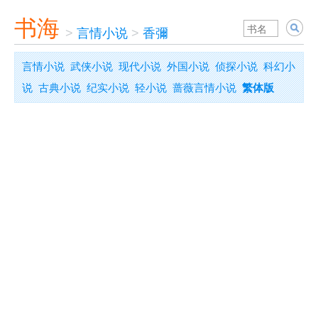
书海
>
言情小说
>
香彌
言情小说
武侠小说
现代小说
外国小说
侦探小说
科幻小
说
古典小说
纪实小说
轻小说
蔷薇言情小说
繁体版