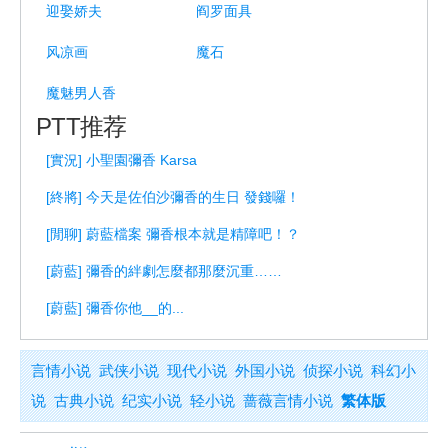
迎娶娇夫
阎罗面具
风凉画
魔石
魔魅男人香
PTT推荐
[實況] 小聖園彌香 Karsa
[終將] 今天是佐伯沙彌香的生日 發錢囉！
[閒聊] 蔚藍檔案 彌香根本就是精障吧！？
[蔚藍] 彌香的絆劇怎麼都那麼沉重……
[蔚藍] 彌香你他__的...
言情小说
武侠小说
现代小说
外国小说
侦探小说
科幻小
说
古典小说
纪实小说
轻小说
蔷薇言情小说
繁体版