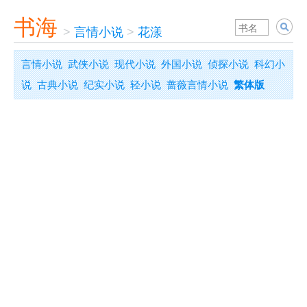
书海
>
言情小说
>
花漾
言情小说
武侠小说
现代小说
外国小说
侦探小说
科幻小
说
古典小说
纪实小说
轻小说
蔷薇言情小说
繁体版