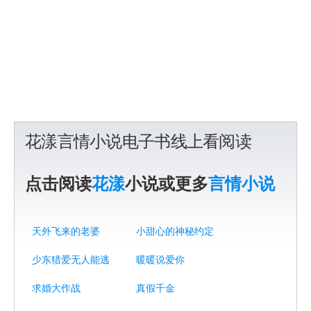
花漾言情小说电子书线上看阅读
点击阅读
花漾
小说或更多
言情小说
天外飞来的老婆
小甜心的神秘约定
少东猎爱无人能逃
暖暖说爱你
求婚大作战
真假千金