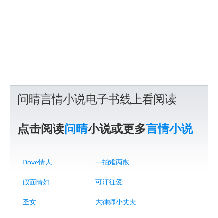
问晴言情小说电子书线上看阅读
点击阅读
问晴
小说或更多
言情小说
Dove情人
一拍难两散
假面情妇
可汗征爱
圣女
大律师小丈夫