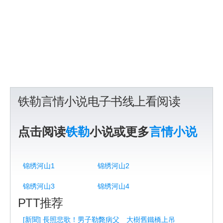
铁勒言情小说电子书线上看阅读
点击阅读
铁勒
小说或更多
言情小说
锦绣河山1
锦绣河山2
锦绣河山3
锦绣河山4
PTT推荐
[新聞] 長照悲歌！男子勒斃病父 大樹舊鐵橋上吊