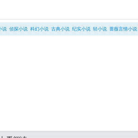
小说
侦探小说
科幻小说
古典小说
纪实小说
轻小说
蔷薇言情小说