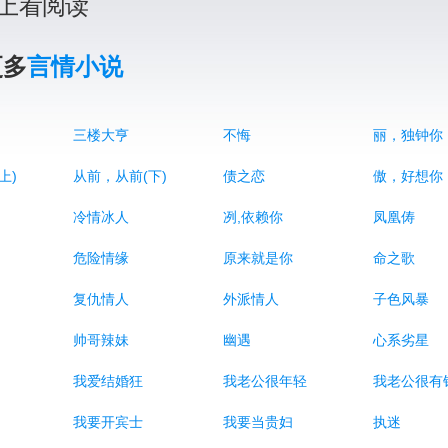
上看阅读
更多
言情小说
三楼大亨
不悔
丽，独钟你
上)
从前，从前(下)
债之恋
傲，好想你
冷情冰人
冽,依赖你
凤凰俦
危险情缘
原来就是你
命之歌
复仇情人
外派情人
子色风暴
帅哥辣妹
幽遇
心系劣星
我爱结婚狂
我老公很年轻
我老公很有
我要开宾士
我要当贵妇
执迷