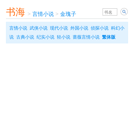
书海
>
言情小说
>
金瑰子
言情小说
武侠小说
现代小说
外国小说
侦探小说
科幻小
说
古典小说
纪实小说
轻小说
蔷薇言情小说
繁体版